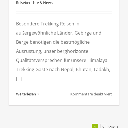
Reiseberichte & News
Besondere Trekking Reisen in
außergewöhnliche Länder, Gebirge und
Berge benötigen die bestmögliche
Ausrüstung, unser berghorizonte
Qualitätsversprechen für unsere Himalaya
Trekking Gäste nach Nepal, Bhutan, Ladakh,
[...]
für
Weiterlesen
Kommentare deaktiviert
Bhutan
Trekking
nur
mit
1
2
Vor