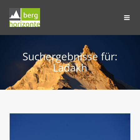
Skip
to
content
Suchergebnisse für:
Ladakh