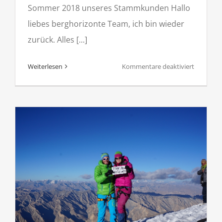
Sommer 2018 unseres Stammkunden Hallo
liebes berghorizonte Team, ich bin wieder
zurück. Alles [...]
für
Weiterlesen
Kommentare deaktiviert
Ladakh
–
Reisen
&
Trekking
in
Kleintibet
„Mein
erster
6000er
–
Stok