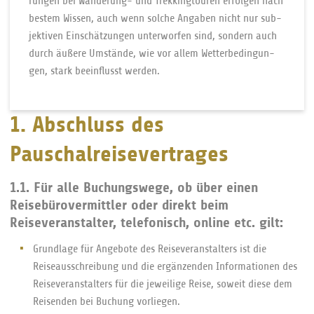
rungen bei Wan­de­run­g- und Trek­king­tou­ren er­fol­gen nach
bes­tem Wis­sen, auch wenn sol­che An­ga­ben nicht nur sub­
jek­tiven Ein­schät­zun­gen un­ter­wor­fen sind, son­dern auch
durch äu­ße­re Um­stän­de, wie vor al­lem Wet­ter­be­din­gun­
gen, stark be­ein­flusst wer­den.
1. Abschluss des
Pauschalreisevertrages
1.1. Für alle Buchungswege, ob über einen
Reisebürovermittler oder direkt beim
Reiseveranstalter, telefonisch, online etc. gilt:
Grundlage für Angebote des Reiseveranstalters ist die
Reiseausschreibung und die ergänzenden Informationen des
Reiseveranstalters für die jeweilige Reise, soweit diese dem
Reisenden bei Buchung vorliegen.