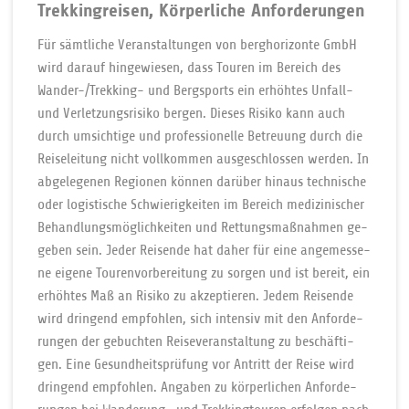
Trek­kin­grei­sen, Kör­per­li­che Anforderungen
Fü­r sämt­li­che Ver­an­stal­tun­gen von berg­ho­ri­zon­te GmbH
wird da­rauf hin­ge­wie­sen, dass Tou­ren im Be­reich des
Wan­der-/Trek­king- und Berg­sports ein er­höh­tes Un­fall-
und Ver­let­zungs­ri­si­ko ber­gen. Die­ses Ri­si­ko kann auch
durch um­sich­ti­ge und pro­fes­sio­nel­le Be­treu­ung durch die
Rei­se­lei­tung nicht voll­kom­men aus­ge­schlos­sen wer­den. In
ab­ge­le­ge­nen Re­gio­nen kön­nen da­rü­ber hi­naus tech­ni­sche
oder lo­gis­ti­sche Schwie­rig­kei­ten im Be­reich me­di­zi­ni­scher
Be­hand­lungs­mö­glich­kei­ten und Ret­tungs­maß­nah­men ge­
ge­ben sein. Je­der Reisende hat da­her für ei­ne an­ge­mes­se­
ne ei­ge­ne Tou­ren­vor­be­reitung zu sor­gen und ist be­reit, ei­n
er­höh­tes Maß an Ri­si­ko zu ak­zep­tie­ren. Je­dem Rei­se­nde
wird drin­gend emp­foh­len, sich in­ten­siv mit den An­for­de­
run­gen der ge­buch­ten Rei­se­ver­an­stal­tung zu be­schäf­ti­
gen. Ei­ne Ge­sund­heits­prü­fung vor An­tritt der Rei­se wird
drin­gend emp­foh­len. An­ga­ben zu kör­per­li­chen An­for­de­