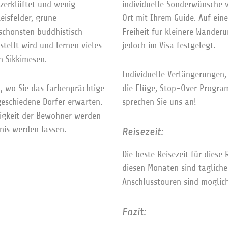
 zerklüftet und wenig
individuelle Sonderwünsche w
eisfelder, grüne
Ort mit Ihrem Guide. Auf einer
schönsten buddhistisch-
Freiheit für kleinere Wander
tellt wird und lernen vieles
jedoch im Visa festgelegt.
n Sikkimesen.
Individuelle Verlängerungen
, wo Sie das farbenprächtige
die Flüge, Stop-Over Program
eschiedene Dörfer erwarten.
sprechen Sie uns an!
digkeit der Bewohner werden
nis werden lassen.
Reisezeit:
Die beste Reisezeit für diese
diesen Monaten sind täglich
Anschlusstouren sind möglich
Fazit: