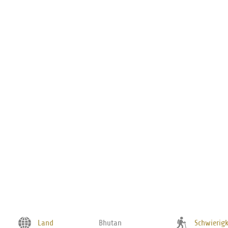
Alle Angebote werden für Sie individuell, unverbindlich und tagesaktuell
werden optional angeboten und auf Wunsch hinzugebucht
Land
Bhutan
Schwierigk