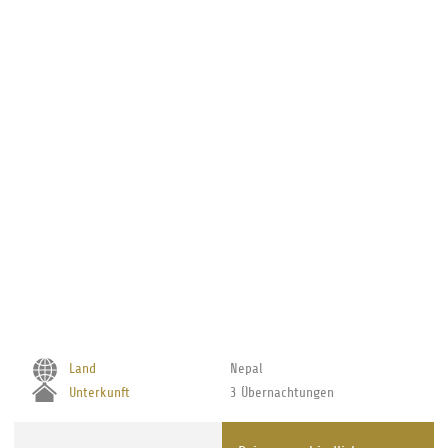
Alle Angebote werden für Sie individuell, unverbindlich und tagesaktuell
auf Anfrage erstellt
Land
Nepal
Unterkunft
3 Übernachtungen