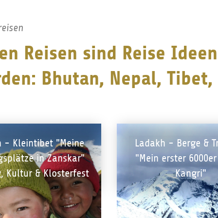
reisen
n Reisen sind Reise Ideen
den: Bhutan, Nepal, Tibet,
 - Kleintibet "Meine
Ladakh - Berge & T
gsplätze in Zanskar"
"Mein erster 6000er
, Kultur & Klosterfest
Kangri"