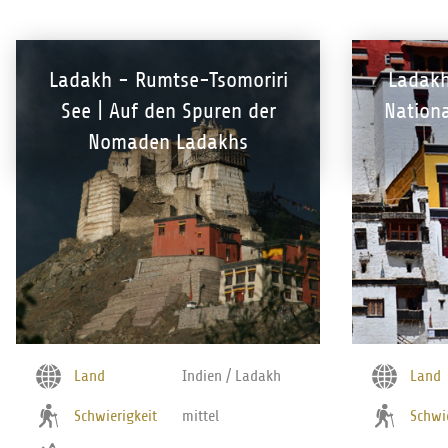
Ladakh - Rumtse-Tsomoriri
Ladakh
See | Auf den Spuren der
Nation
Nomaden Ladakhs
Land
Indien / Ladakh
Land
Schwierigkeit
mittel
Schwi