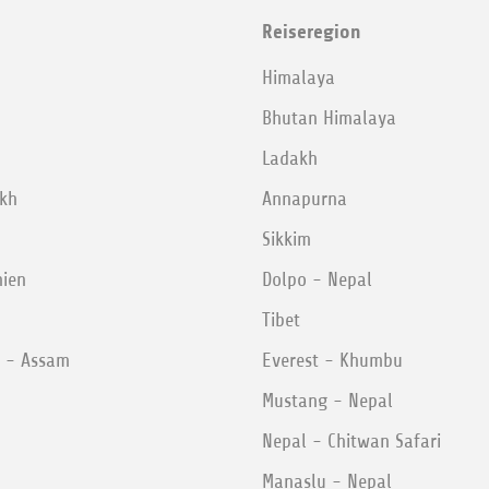
Reiseregion
Himalaya
Bhutan Himalaya
Ladakh
akh
Annapurna
Sikkim
nien
Dolpo - Nepal
Tibet
m - Assam
Everest - Khumbu
Mustang - Nepal
Nepal - Chitwan Safari
Manaslu - Nepal