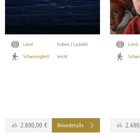
Land
Indien / Ladakh
Land
Schwierigkeit
leicht
Schwi
2.690,00 €
2.490
ab
ab
Reisedetails