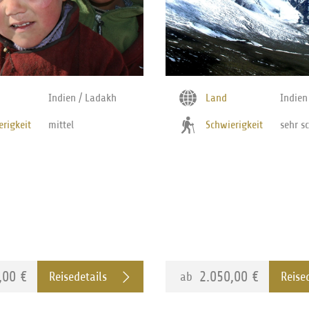
Indien / Ladakh
Land
Indien
erigkeit
mittel
Schwierigkeit
sehr s
,00 €
2.050,00 €
ab
Reisedetails
Reise