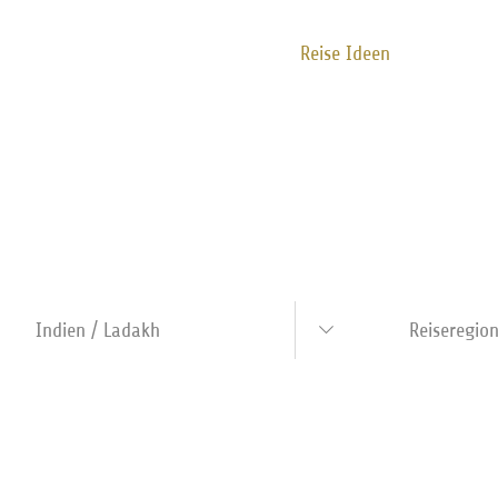
Individuelle Reise
Reise Ideen
Über Uns
Tea
Reisen erweitert Ihre