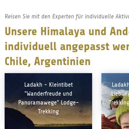
Reisen Sie mit den Experten für individuelle Aktiv
Unsere Himalaya und Ande
individuell angepasst wer
Chile, Argentinien
Ladakh - Kleintibet
Ladakh
"Wanderfreude und
Lieblin
Panoramawege" Lodge-
Trekking
Trekking