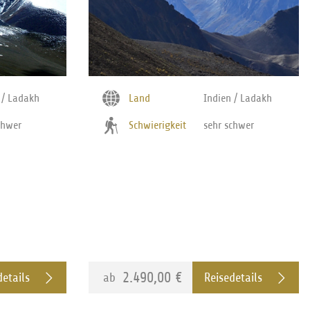
 / Ladakh
Land
Indien / Ladakh
chwer
Schwierigkeit
sehr schwer
2.490,00 €
ab
details
Reisedetails