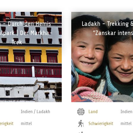
 - Durch den Hemis
Ladakh - Trekking &
alpark | Der Markha-
"Zanskar intens
Trek
Indien / Ladakh
Land
Indien
erigkeit
mittel
Schwierigkeit
mittel