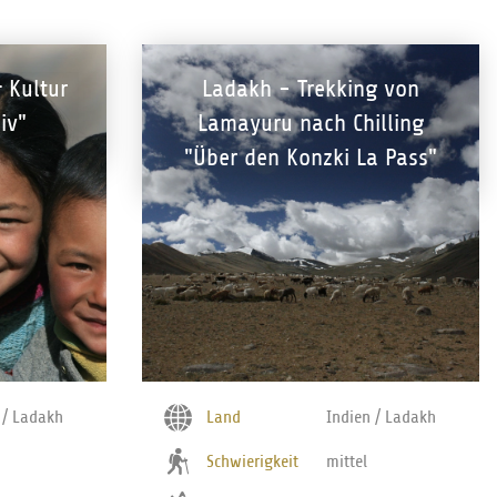
 Kultur
Ladakh - Trekking von
iv"
Lamayuru nach Chilling
"Über den Konzki La Pass"
 / Ladakh
Land
Indien / Ladakh
Schwierigkeit
mittel