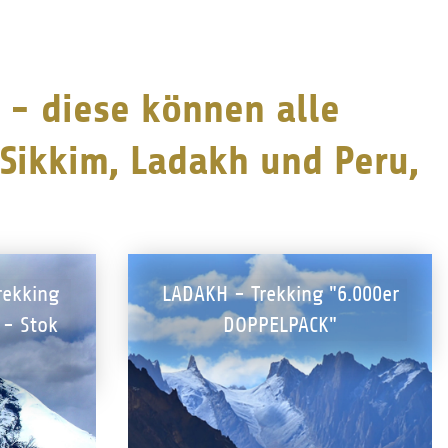
 - diese können alle
 Sikkim, Ladakh und Peru,
rekking
LADAKH - Trekking "6.000er
 - Stok
DOPPELPACK"