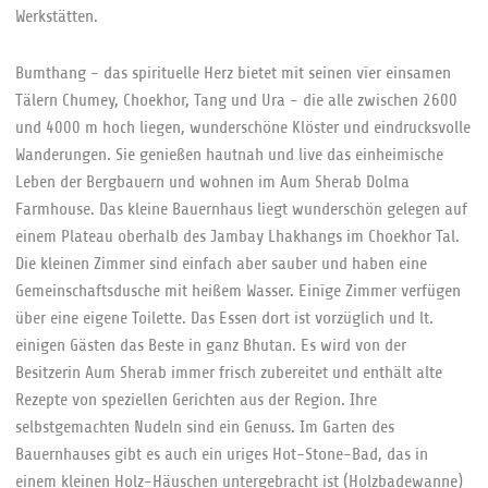
Werkstätten.
Bumthang - das spirituelle Herz bietet mit seinen vier einsamen
Tälern Chumey, Choekhor, Tang und Ura - die alle zwischen 2600
und 4000 m hoch liegen, wunderschöne Klöster und eindrucksvolle
Wanderungen. Sie genießen hautnah und live das einheimische
Leben der Bergbauern und wohnen im Aum Sherab Dolma
Farmhouse. Das kleine Bauernhaus liegt wunderschön gelegen auf
einem Plateau oberhalb des Jambay Lhakhangs im Choekhor Tal.
Die kleinen Zimmer sind einfach aber sauber und haben eine
Gemeinschaftsdusche mit heißem Wasser. Einige Zimmer verfügen
über eine eigene Toilette. Das Essen dort ist vorzüglich und lt.
einigen Gästen das Beste in ganz Bhutan. Es wird von der
Besitzerin Aum Sherab immer frisch zubereitet und enthält alte
Rezepte von speziellen Gerichten aus der Region. Ihre
selbstgemachten Nudeln sind ein Genuss. Im Garten des
Bauernhauses gibt es auch ein uriges Hot-Stone-Bad, das in
einem kleinen Holz-Häuschen untergebracht ist (Holzbadewanne)