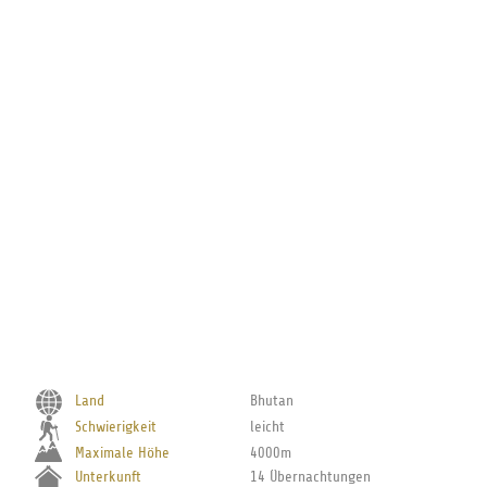
Alle Angebote werden für Sie individuell, unverbindlich und tagesaktuell
auf Anfrage erstellt | Flüge werden optional angeboten und auf Wunsch
hinzugebucht
Land
Bhutan
Schwierigkeit
leicht
Maximale Höhe
4000m
Unterkunft
14 Übernachtungen