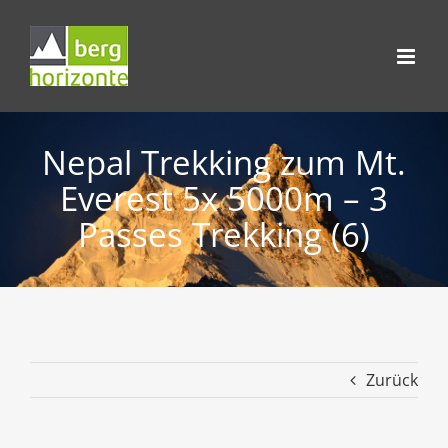
Skip
to
content
Nepal Trekking zum Mt.
Everest 5x 5000m – 3
Passes Trekking (6)
Zurück