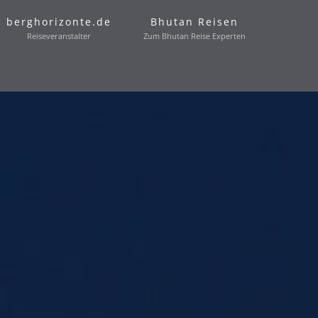
berghorizonte.de
Bhutan Reisen
Reiseveranstalter
Zum Bhutan Reise Experten