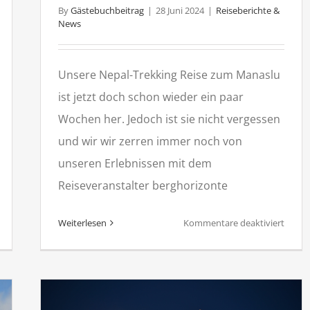
By
Gästebuchbeitrag
|
28 Juni 2024
|
Reiseberichte &
News
Unsere Nepal-Trekking Reise zum Manaslu
ist jetzt doch schon wieder ein paar
Wochen her. Jedoch ist sie nicht vergessen
und wir wir zerren immer noch von
unseren Erlebnissen mit dem
Reiseveranstalter berghorizonte
ür
für
Weiterlesen
Kommentare deaktiviert
epal
Nepal
eisebericht
Trekki
um
zum
verest
Manas