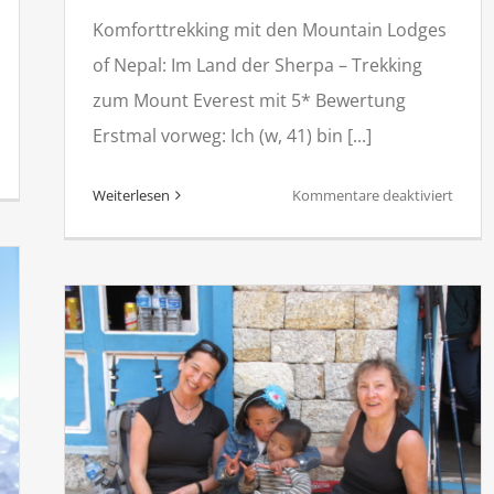
Komforttrekking mit den Mountain Lodges
of Nepal: Im Land der Sherpa – Trekking
zum Mount Everest mit 5* Bewertung
Erstmal vorweg: Ich (w, 41) bin [...]
ür
imalaya
für
Weiterlesen
Kommentare deaktiviert
60
Trekki
rad
zum
Mt.
hutan
Everes
Allein
igernest
mit
Guide
epal
und
den
om
Mount