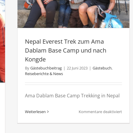
verest
Lodge
um
of
hitwan
Nepal
Nepal Everest Trek zum Ama
Dablam Base Camp und nach
Kongde
By
Gästebuchbeitrag
|
22 Juni 2023
|
Gästebuch
,
Reiseberichte & News
Ama Dablam Base Camp Trekking in Nepal
für
Weiterlesen
Kommentare deaktiviert
Nepal
Everes