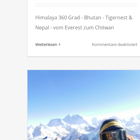
Himalaya 360 Grad - Bhutan - Tigernest &
Nepal - vom Everest zum Chitwan
f
Weiterlesen
Kommentare deaktiviert
H
3
G
–
B
–
T
&
N
–
v