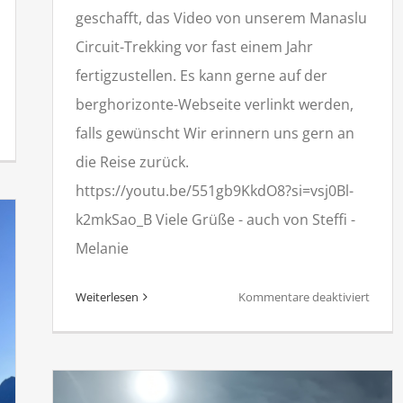
geschafft, das Video von unserem Manaslu
Circuit-Trekking vor fast einem Jahr
fertigzustellen. Es kann gerne auf der
berghorizonte-Webseite verlinkt werden,
ür
falls gewünscht Wir erinnern uns gern an
verest
die Reise zurück.
ase
https://youtu.be/551gb9KkdO8?si=vsj0Bl-
amp
k2mkSao_B Viele Grüße - auch von Steffi -
rekking
Melanie
für
Weiterlesen
Kommentare deaktiviert
Video
Feedb
vom
Manas