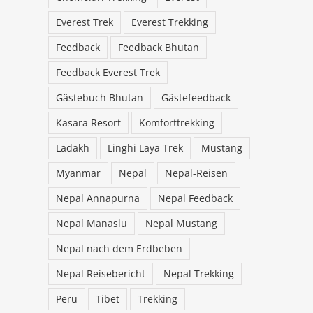
Everest Trek
Everest Trekking
Feedback
Feedback Bhutan
Feedback Everest Trek
Gästebuch Bhutan
Gästefeedback
Kasara Resort
Komforttrekking
Ladakh
Linghi Laya Trek
Mustang
Myanmar
Nepal
Nepal-Reisen
Nepal Annapurna
Nepal Feedback
Nepal Manaslu
Nepal Mustang
Nepal nach dem Erdbeben
ack
Nepal Reisebericht
Nepal Trekking
Peru
Tibet
Trekking
lu