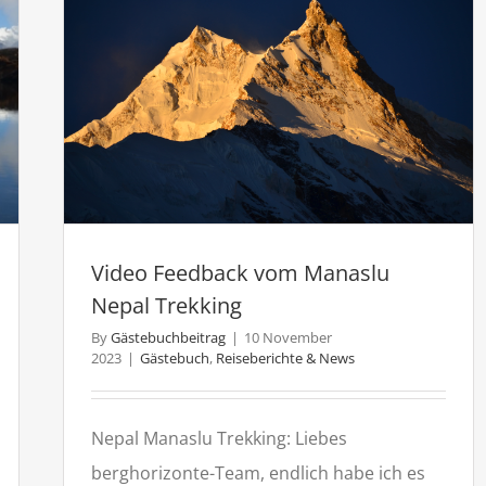
ase
&
amp
Chitw
Safari
Video Feedback vom Manaslu
Nepal Trekking
By
Gästebuchbeitrag
|
10 November
2023
|
Gästebuch
,
Reiseberichte & News
Nepal Manaslu Trekking: Liebes
berghorizonte-Team, endlich habe ich es