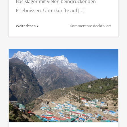
Basislager mit vielen beindruckenden
Erlebnissen. Unterkünfte auf [...]
für
Weiterlesen
Kommentare deaktiviert
Everest
Basislage
Trekking
zum
Kalar
Pattar
in
Nepal