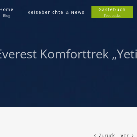
Home
Gästebuch
Reiseberichte & News
Blog
Feedbacks
Everest Komforttrek „Ye
Zurück
Vor