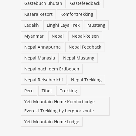
Gästebuch Bhutan
Gästefeedback
Aktuelle Bewertungen, Feedbacks
und Gästemeinungen finden Sie
Kasara Resort
Komforttrekking
bei Trustpilot oder unter
Video Feedback vom Ma
Reiseberichte im BLOG (links oben
Ladakh
Linghi Laya Trek
Mustang
Nepal Trekking
klicken:-)
10 November 2023
28 Juni 2024
Myanmar
Nepal
Nepal-Reisen
Nepal Annapurna
Nepal Feedback
Nepal Manaslu
Nepal Mustang
Nepal nach dem Erdbeben
Nepal Reisebericht
Nepal Trekking
Peru
Tibet
Trekking
Yeti Mountain Home Komfortlodge
Everest Trekking by berghorizonte
Yeti Mountain Home Lodge